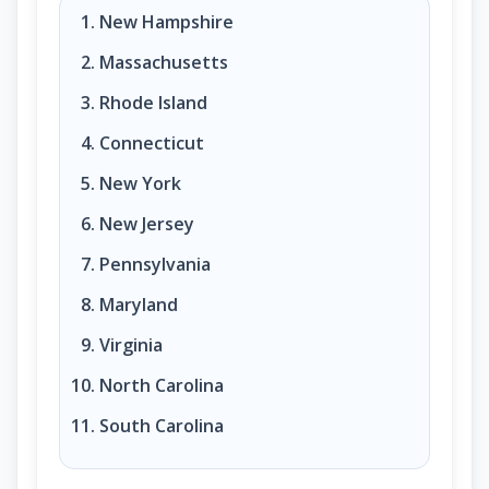
Name original states. (question 64 of 100)?
New Hampshire
Massachusetts
Rhode Island
Connecticut
New York
New Jersey
Pennsylvania
Maryland
Virginia
North Carolina
South Carolina