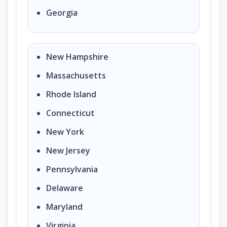
Georgia
New Hampshire
Massachusetts
Rhode Island
Connecticut
New York
New Jersey
Pennsylvania
Delaware
Maryland
Virginia