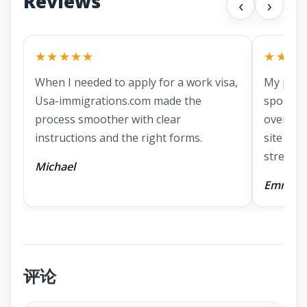
Reviews
‹
›
★★★★★
★★★
When I needed to apply for a work visa,
My part
Usa-immigrations.com made the
spousal 
process smoother with clear
overwhe
instructions and the right forms.
site mad
stressful
Michael
Emma
评论