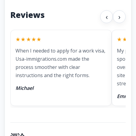
Reviews
‹
›
★★★★★
★★★
When I needed to apply for a work visa,
My part
Usa-immigrations.com made the
spousal 
process smoother with clear
overwhe
instructions and the right forms.
site mad
stressful
Michael
Emma