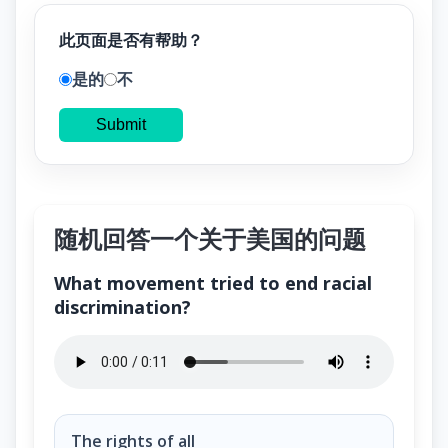
此页面是否有帮助？
是的
不
Submit
随机回答一个关于美国的问题
What movement tried to end racial
discrimination?
What movement tried to end racial discrimination?
The rights of all