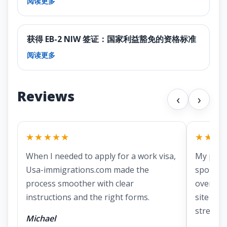
阅读更多
获得 EB-2 NIW 签证：国家利益豁免的资格标准
阅读更多
Reviews
‹
›
★★★★★
★★★
When I needed to apply for a work visa,
My part
Usa-immigrations.com made the
spousal 
process smoother with clear
overwhe
instructions and the right forms.
site mad
stressful
Michael