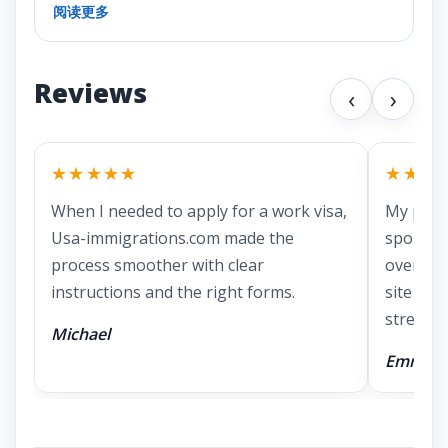
阅读更多
Reviews
‹
›
★★★★★
★★★
When I needed to apply for a work visa,
My part
Usa-immigrations.com made the
spousal 
process smoother with clear
overwhe
instructions and the right forms.
site mad
stressful
Michael
Emma