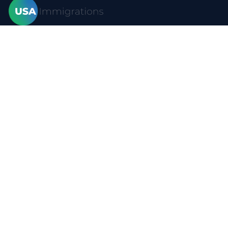
家
签证
形式
博客
常问问题
资源
接触
隐私政策
使用条款
站点地图
YouTube
签证
B-1签证临时商务访客
更改 B1-B2 签证状态