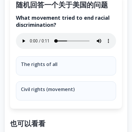
随机回答一个关于美国的问题
What movement tried to end racial
discrimination?
What movement tried to end racial discrimination?
The rights of all
Civil rights (movement)
也可以看看