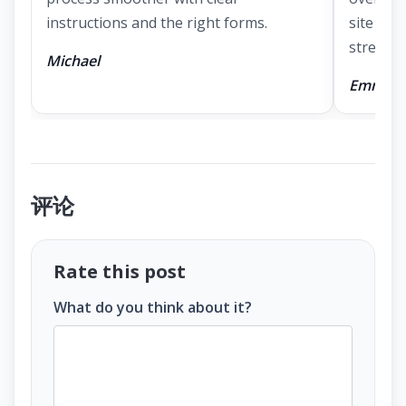
instructions and the right forms.
site mad
stressful
Michael
Emma
评论
Rate this post
What do you think about it?