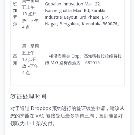
周一至周
班
Gopalan Innovation Mall, 22,
五上午
加
Bannerghatta Main Rd, Sarakki
10 点开
罗
Industrial Layout, 3rd Phase, J. P.
放 –下午
尔
Nagar, Bengaluru, Karnataka 560076。
4 点
周一至周
五上午
高
一楼沿海商会 Opp。高知喀拉拉拉维普拉
10 点开
知
姆 M.G 路梅西酒店 – 682015.
放 –下午
4 点
签证处理时间
对于通过 Dropbox 预约进行的签证续签申请，建议从
您的护照在 VAC 被接受后最多等待三周，直到准备好
领取为止-上架/交付。