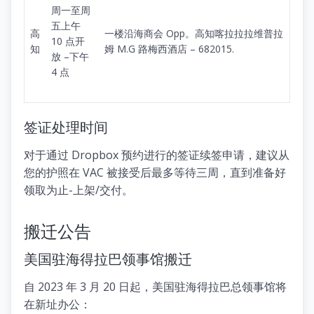
周一至周
五上午
高
一楼沿海商会 Opp。高知喀拉拉拉维普拉
10 点开
知
姆 M.G 路梅西酒店 – 682015.
放 –下午
4 点
签证处理时间
对于通过 Dropbox 预约进行的签证续签申请，建议从
您的护照在 VAC 被接受后最多等待三周，直到准备好
领取为止-上架/交付。
搬迁公告
美国驻海得拉巴领事馆搬迁
自 2023 年 3 月 20 日起，美国驻海得拉巴总领事馆将
在新址办公：