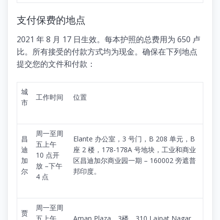
支付保费的地点
2021 年 8 月 17 日生效。每本护照的总费用为 650 卢
比。所有接受的付款方式均为现金。确保在下列地点
提交您的文件和付款：
城
工作时间
位置
市
周一至周
昌
Elante 办公室，3 号门，B 208 单元，B
五上午
迪
座 2 楼，178-178A 号地块，工业和商业
10 点开
加
区昌迪加尔商业园一期 – 160002 旁遮普
放 –下午
尔
邦印度。
4 点
周一至周
贾
五上午
Aman Plaza，3楼，310 Lajpat Nagar,