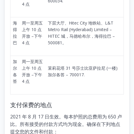
600034.
4 点
海
周一至周五
下层大厅、Hitec City 地铁站、L&T
得
上午 10 点
Metro Rail (Hyderabad) Limited –
拉
开放 –下午
HITEC 城，马德哈布尔，海得拉巴 –
巴
4 点
500081。
加
周一至周五
尔
上午 10 点
茉莉花塔 31 号莎士比亚萨拉尼 (一楼)
各
开放 –下午
加尔各答 – 700017.
答
4 点
支付保费的地点
2021 年 8 月 17 日生效。每本护照的总费用为 650 卢
比。所有接受的付款方式均为现金。确保在下列地点
提交您的文件和付款：