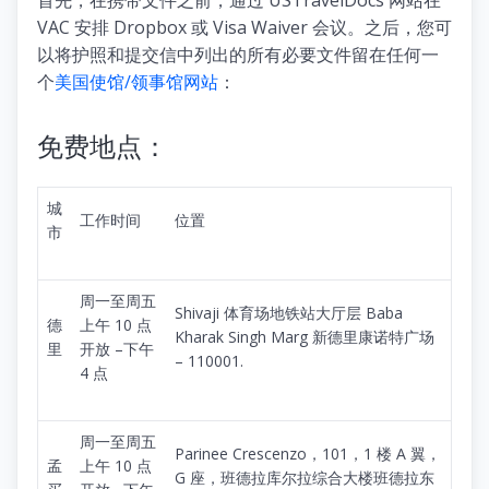
首先，在携带文件之前，通过 USTravelDocs 网站在
VAC 安排 Dropbox 或 Visa Waiver 会议。之后，您可
以将护照和提交信中列出的所有必要文件留在任何一
个
美国使馆/领事馆网站
：
免费地点：
城
工作时间
位置
市
周一至周五
Shivaji 体育场地铁站大厅层 Baba
德
上午 10 点
Kharak Singh Marg 新德里康诺特广场
里
开放 –下午
– 110001.
4 点
周一至周五
Parinee Crescenzo，101，1 楼 A 翼，
孟
上午 10 点
G 座，班德拉库尔拉综合大楼班德拉东