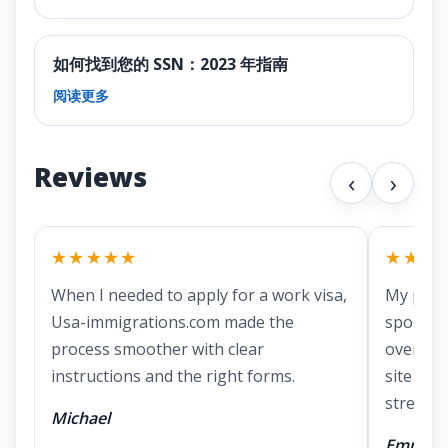
如何找到您的 SSN：2023 年指南
阅读更多
Reviews
‹
›
★★★★★
★★★
When I needed to apply for a work visa,
My part
Usa-immigrations.com made the
spousal 
process smoother with clear
overwhe
instructions and the right forms.
site mad
stressful
Michael
Emma