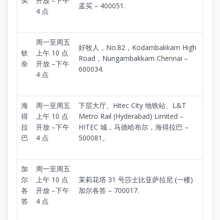
买
开放 –下午
孟买 – 400051.
4 点
周一至周五
好牧人，No.82，Kodambakkam High
钦
上午 10 点
Road，Nungambakkam Chennai –
奈
开放 –下午
600034.
4 点
海
周一至周五
下层大厅、Hitec City 地铁站、L&T
得
上午 10 点
Metro Rail (Hyderabad) Limited –
拉
开放 –下午
HITEC 城，马德哈布尔，海得拉巴 –
巴
4 点
500081。
加
周一至周五
尔
上午 10 点
茉莉花塔 31 号莎士比亚萨拉尼 (一楼)
各
开放 –下午
加尔各答 – 700017.
答
4 点