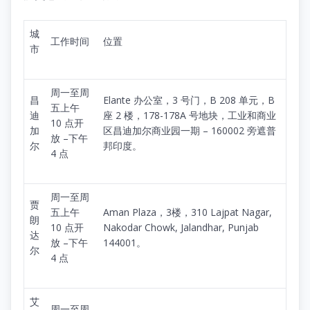
城
工作时间
位置
市
周一至周
昌
Elante 办公室，3 号门，B 208 单元，B
五上午
迪
座 2 楼，178-178A 号地块，工业和商业
10 点开
加
区昌迪加尔商业园一期 – 160002 旁遮普
放 –下午
尔
邦印度。
4 点
周一至周
贾
五上午
Aman Plaza，3楼，310 Lajpat Nagar,
朗
10 点开
Nakodar Chowk, Jalandhar, Punjab
达
放 –下午
144001。
尔
4 点
艾
周一至周