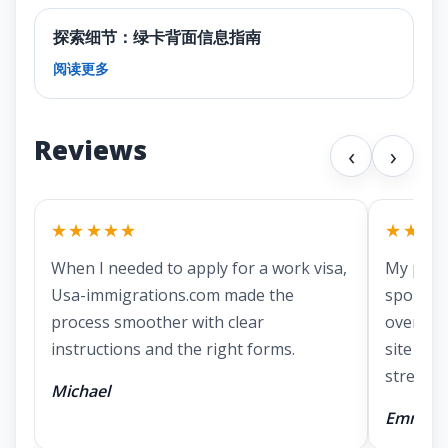
探索细节：绿卡背面信息指南
阅读更多
Reviews
‹
›
★★★★★
★★★
When I needed to apply for a work visa,
My part
Usa-immigrations.com made the
spousal 
process smoother with clear
overwhe
instructions and the right forms.
site mad
stressful
Michael
Emma