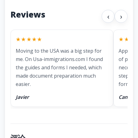
Reviews
‹
›
★★★★★
★★★
Moving to the USA was a big step for
Applying
me. On Usa-immigrations.com I found
of prepa
the guides and forms I needed, which
necessa
made document preparation much
step ins
easier.
forms.
Javier
Camila
评论