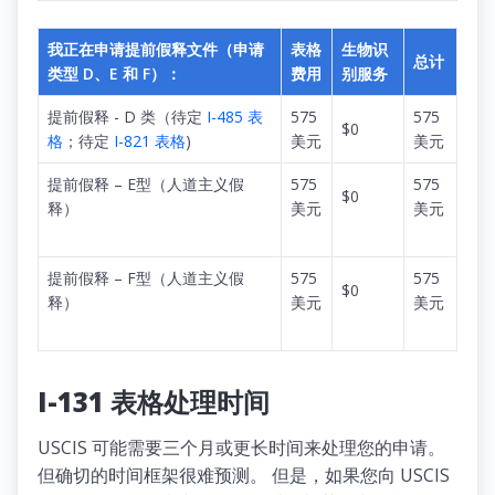
我正在申请提前假释文件（申请
表格
生物识
总计
类型 D、E 和 F）：
费用
别服务
提前假释 - D 类（待定
I-485 表
575
575
$0
格
；待定
I-821 表格
)
美元
美元
提前假释 – E型（人道主义假
575
575
$0
释）
美元
美元
提前假释 – F型（人道主义假
575
575
$0
释）
美元
美元
I-131 表格处理时间
USCIS 可能需要三个月或更长时间来处理您的申请。
但确切的时间框架很难预测。 但是，如果您向 USCIS