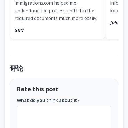
immigrations.com helped me
informa
understand the process and fill in the
lot of ti
required documents much more easily.
Julia
Stiff
评论
Rate this post
What do you think about it?