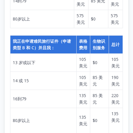
14到79
85 美元
美元
美元
575
575
80岁以上
$0
美元
美元
我正在申请难民旅行证件（申请
表格
生物识
总计
类型 B 和 C）并且我：
费用
别服务
105
105
13 岁或以下
$0
美元
美元
105
85 美
190
14 或 15
美元
元
美元
135
85 美
220
16到79
美元
元
美元
135
135
美元
80岁以上
$0
美元