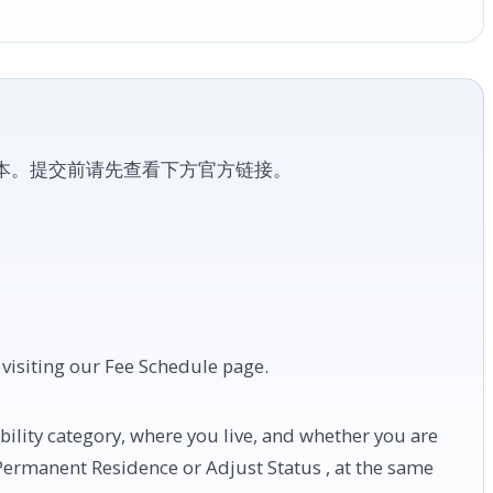
版本。提交前请先查看下方官方链接。
 visiting our Fee Schedule page.
ility category, where you live, and whether you are
r Permanent Residence or Adjust Status , at the same