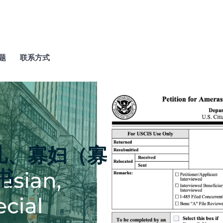
题
联系方式
混血儿、寡妇（寡
书