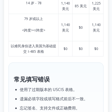
14 岁 - 78
1,140
1,225
85 美元
美元
美元
79 岁或以上
1,140
1,140
$0
<跨度></跨度>
美元
美元
以难民身份进入美国为基础提
$0
$0
$0
交 I-485 表格
常见填写错误
使用了过期版本的 USCIS 表格。
遗漏必填字段或填写格式前后不一致。
忘记签名、支持文件或正确费用。