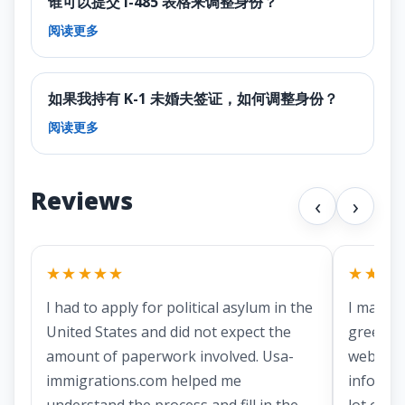
谁可以提交 I-485 表格来调整身份？
阅读更多
如果我持有 K-1 未婚夫签证，如何调整身份？
阅读更多
Reviews
‹
›
★★★★★
★★★
I had to apply for political asylum in the
I marri
United States and did not expect the
green ca
amount of paperwork involved. Usa-
website
immigrations.com helped me
informa
understand the process and fill in the
lot of ti