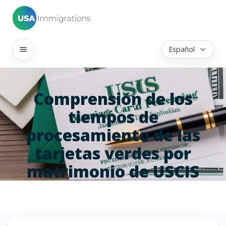
Español
Comprensión de los
tiempos de
procesamiento de las
tarjetas verdes por
matrimonio de USCIS