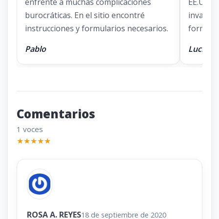
enfrenté a muchas complicaciones
EE.UU. E
burocráticas. En el sitio encontré
invaluab
instrucciones y formularios necesarios.
formular
Pablo
Lucía
Comentarios
1 voces
★
★
★
★
★
ROSA A. REYES
18 de septiembre de 2020