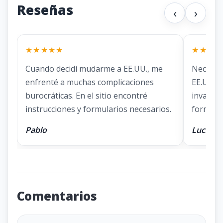
Reseñas
‹
›
★★★★★
★★★★
Cuando decidí mudarme a EE.UU., me
Necesit
enfrenté a muchas complicaciones
EE.UU. E
burocráticas. En el sitio encontré
invaluab
instrucciones y formularios necesarios.
formular
Pablo
Lucía
Comentarios