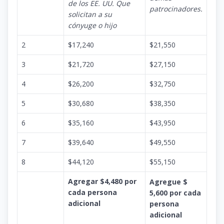
de los EE. UU. Que
patrocinadores.
solicitan a su
cónyuge o hijo
2
$17,240
$21,550
3
$21,720
$27,150
4
$26,200
$32,750
5
$30,680
$38,350
6
$35,160
$43,950
7
$39,640
$49,550
8
$44,120
$55,150
Agregar $4,480 por
Agregue $
cada persona
5,600 por cada
adicional
persona
adicional