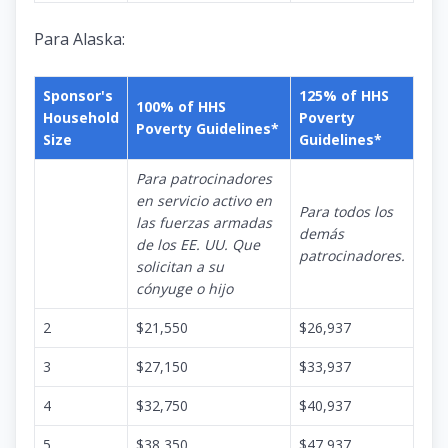
Para Alaska:
Sponsor's
125% of HHS
100% of HHS
Household
Poverty
Poverty Guidelines*
Size
Guidelines*
Para patrocinadores
en servicio activo en
Para todos los
las fuerzas armadas
demás
de los EE. UU. Que
patrocinadores.
solicitan a su
cónyuge o hijo
2
$21,550
$26,937
3
$27,150
$33,937
4
$32,750
$40,937
5
$38,350
$47,937