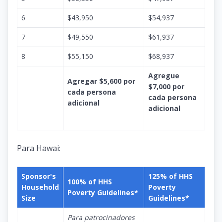
6
$43,950
$54,937
7
$49,550
$61,937
8
$55,150
$68,937
Agregue
Agregar $5,600 por
$7,000 por
cada persona
cada persona
adicional
adicional
Para Hawai:
Sponsor's
125% of HHS
100% of HHS
Household
Poverty
Poverty Guidelines*
Size
Guidelines*
Para patrocinadores