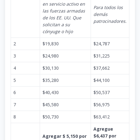
en servicio activo en
Para todos los
las fuerzas armadas
demás
de los EE. UU. Que
patrocinadores.
solicitan a su
cónyuge o hijo
2
$19,830
$24,787
3
$24,980
$31,225
4
$30,130
$37,662
5
$35,280
$44,100
6
$40,430
$50,537
7
$45,580
$56,975
8
$50,730
$63,412
Agregue
$6,437 por
Agregar $ 5,150 por