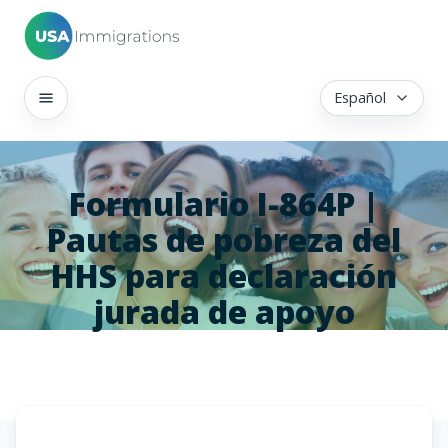
Español
Formulario I-864P |
Pautas de pobreza del
HHS para declaración
jurada de apoyo