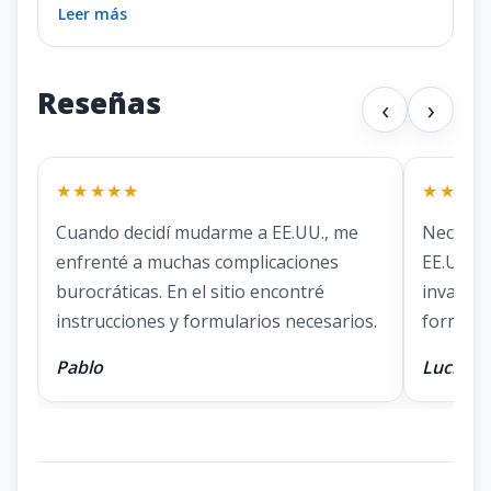
Leer más
Reseñas
‹
›
★★★★★
★★★★
Cuando decidí mudarme a EE.UU., me
Necesit
enfrenté a muchas complicaciones
EE.UU. E
burocráticas. En el sitio encontré
invaluab
instrucciones y formularios necesarios.
formular
Pablo
Lucía