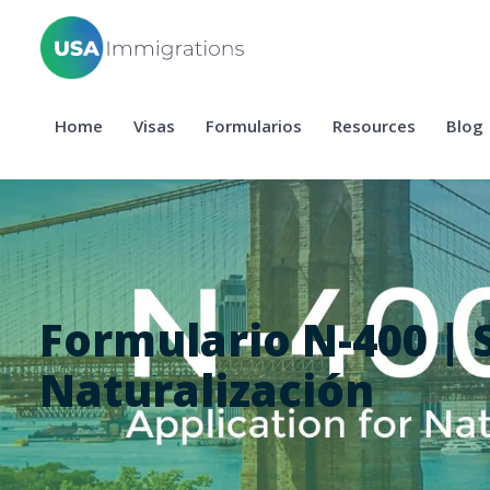
Home
Visas
Formularios
Resources
Blog
Formulario N-400 | S
Naturalización