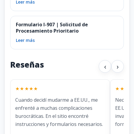
Leer más
Formulario I-907 | Solicitud de
Procesamiento Prioritario
Leer más
Reseñas
‹
›
★★★★★
★★★★
Cuando decidí mudarme a EE.UU., me
Necesit
enfrenté a muchas complicaciones
EE.UU. E
burocráticas. En el sitio encontré
invaluab
instrucciones y formularios necesarios.
formular