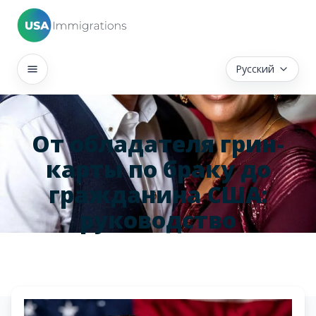
Русский
От обладателя грин-
карты по браку до
гражданина США:
руководство