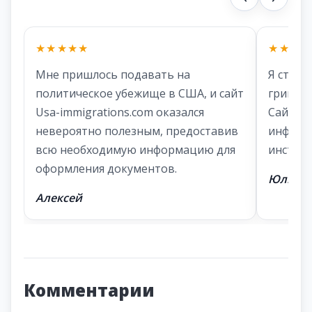
★★★★★
★★★★
Мне пришлось подавать на
Я столк
политическое убежище в США, и сайт
грин-ка
Usa-immigrations.com оказался
Сайт п
невероятно полезным, предоставив
информ
всю необходимую информацию для
инструк
оформления документов.
Юлия
Алексей
Комментарии