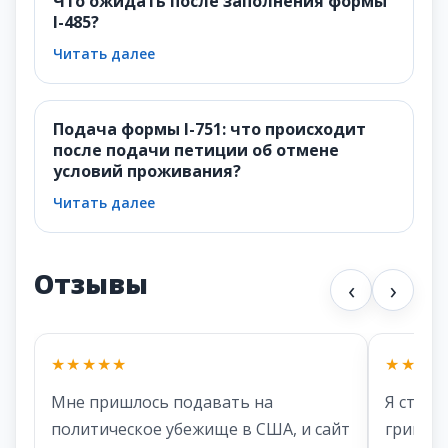
Что ожидать после заполнения формы
I-485?
Читать далее
Подача формы I-751: что происходит
после подачи петиции об отмене
условий проживания?
Читать далее
Отзывы
‹
›
★★★★★
★★★★
Мне пришлось подавать на
Я столк
политическое убежище в США, и сайт
грин-ка