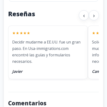
Reseñas
‹
›
★★★★★
★★★★
Decidir mudarme a EE.UU. fue un gran
Solicita
paso. En Usa-immigrations.com
mucha pr
encontré las guías y formularios
informa
necesarios.
necesita
Javier
Camila
Comentarios